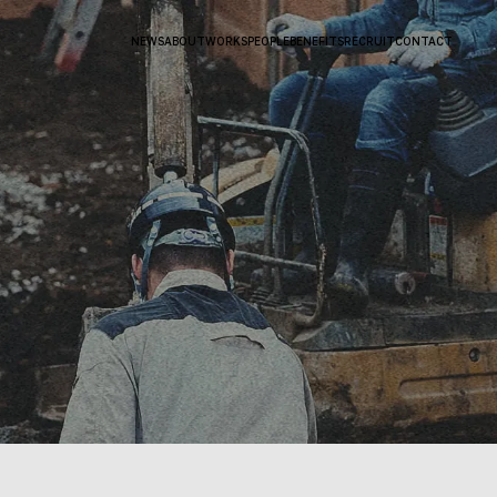
NEWS
ABOUT
WORKS
PEOPLE
BENEFITS
RECRUIT
CONTACT