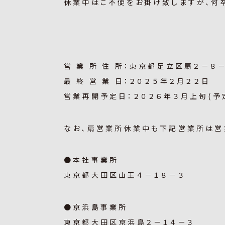
休業中はご不便をお掛け致しますが、何
営 業 所 住 所：東京都足立区扇２－８
最 終 営 業 日：２０２５年２月２２日
営業再開予定日：２０２６年３月上旬(予
なお、扇営業所休業中も下記営業所は営
●本社事業所
東京都大田区山王４－１８－３
●京浜島事業所
東京都大田区京浜島２－１４－３