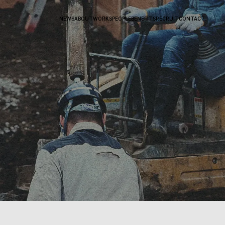
NEWS
ABOUT
WORKS
PEOPLE
BENEFITS
RECRUIT
CONTACT