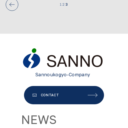
1
2
3
Sannoukogyo-Company
CONTACT
NEWS